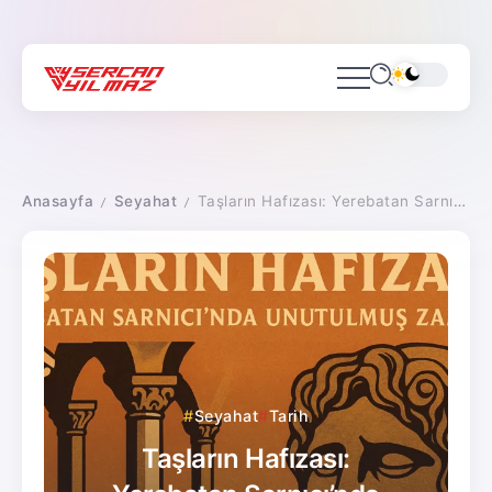
Anasayfa
Seyahat
Taşların Hafızası: Yerebatan Sarnıcı’nda Unutulmuş Zaman
/
/
Seyahat
Tarih
Taşların Hafızası: