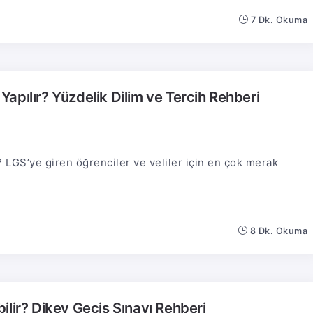
7 Dk. Okuma
apılır? Yüzdelik Dilim ve Tercih Rehberi
 LGS’ye giren öğrenciler ve veliler için en çok merak
8 Dk. Okuma
ilir? Dikey Geçiş Sınavı Rehberi