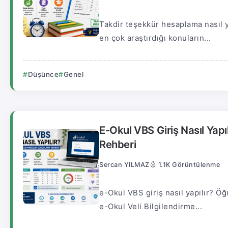
Takdir teşekkür hesaplama nasıl y
en çok araştırdığı konuların...
Düşünce
Genel
E-Okul VBS Giriş Nasıl Yap
Rehberi
Sercan YILMAZ
1.1K Görüntülenme
e-Okul VBS giriş nasıl yapılır? Öğr
e-Okul Veli Bilgilendirme...