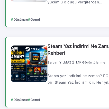
yükümlü olduğu vergilerden...
Düşünce
Genel
Steam Yaz İndirimi Ne Zam
Rehberi
Sercan YILMAZ
1.1K Görüntülenme
Steam yaz indirimi ne zaman? PC
biri Steam Yaz İndirimi’dir. Her yıl.
Düşünce
Genel