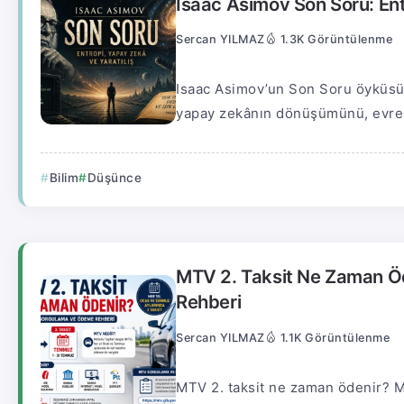
Isaac Asimov Son Soru: Ent
Sercan YILMAZ
1.3K Görüntülenme
Isaac Asimov’un Son Soru öyküsü, b
yapay zekânın dönüşümünü, evren
Bilim
Düşünce
MTV 2. Taksit Ne Zaman 
Rehberi
Sercan YILMAZ
1.1K Görüntülenme
MTV 2. taksit ne zaman ödenir? Mo