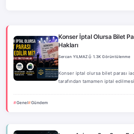
Konser İptal Olursa Bilet Par
Hakları
Sercan YILMAZ
1.3K Görüntülenme
Konser iptal olursa bilet parası i
tarafından tamamen iptal edilmesi
Genel
Gündem