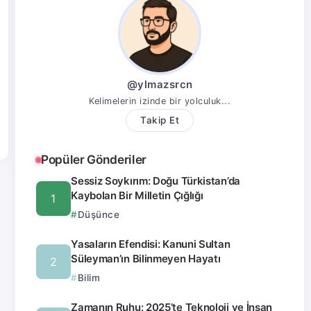
@ylmazsrcn
Kelimelerin izinde bir yolculuk...
Takip Et
Popüler Gönderiler
Sessiz Soykırım: Doğu Türkistan’da
Kaybolan Bir Milletin Çığlığı
Düşünce
Yasaların Efendisi: Kanuni Sultan
Süleyman’ın Bilinmeyen Hayatı
Bilim
Zamanın Ruhu: 2025’te Teknoloji ve İnsan