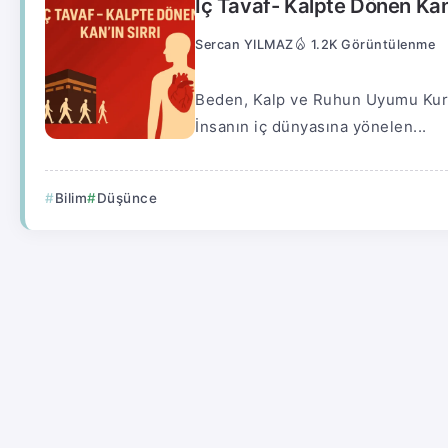
İç Tavaf- Kalpte Dönen Kan’
Sercan YILMAZ
1.2K Görüntülenme
Beden, Kalp ve Ruhun Uyumu Kur’an
İnsanın iç dünyasına yönelen...
Bilim
Düşünce