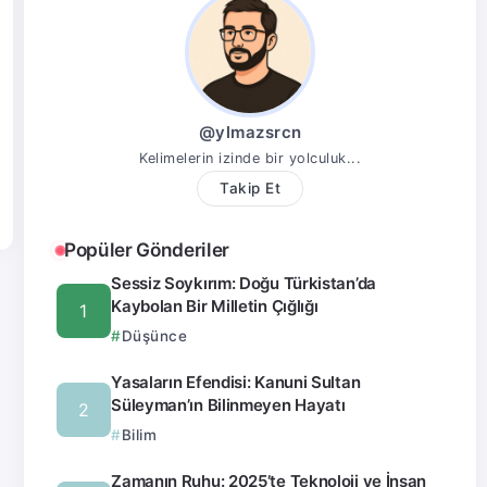
@ylmazsrcn
Kelimelerin izinde bir yolculuk...
Takip Et
Popüler Gönderiler
Sessiz Soykırım: Doğu Türkistan’da
Kaybolan Bir Milletin Çığlığı
Düşünce
Yasaların Efendisi: Kanuni Sultan
Süleyman’ın Bilinmeyen Hayatı
Bilim
Zamanın Ruhu: 2025’te Teknoloji ve İnsan