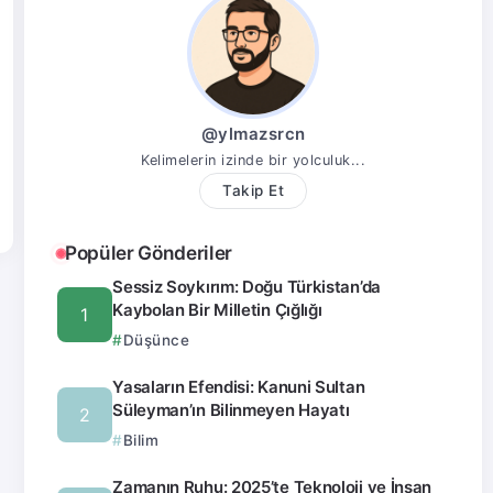
@ylmazsrcn
Kelimelerin izinde bir yolculuk...
Takip Et
Popüler Gönderiler
Sessiz Soykırım: Doğu Türkistan’da
Kaybolan Bir Milletin Çığlığı
Düşünce
Yasaların Efendisi: Kanuni Sultan
Süleyman’ın Bilinmeyen Hayatı
Bilim
Zamanın Ruhu: 2025’te Teknoloji ve İnsan